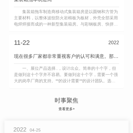
集装箱拖车制造商移动式集装箱房是以圆钢和方管为
主要材料，以整体波纹防火岩棉板为板材，外壳全部采用
电焊焊接而成的一种新型集装箱房。与彩钢板房、快拼箱
式房相比，具有坚固、牢固、防火、隔热、抗震、使用性
能好、寿命长的特点。受到很多建筑公司和买家的青睐。
11-22
2022
集装箱拖车的特点隔热、抗风、抗震、防水、防潮、防
电、环保、移动快捷方便。室
现在很多厂家都非常重视客户的认可和满意。那么你知道如何让客户满意吗？
一、展位产品选择..，设计出众。简单的十个字，但
是做到这十个字并不容易。要做到这十个字，需要一个强
大的岗亭厂商的支持。**的设计需要**的设计团队。选材
精良意味着杜绝偷工减料的现象，材质好的展位成本也会
提高，这也是为什么每个展位价格适中的原因，因为我
们..你的质量。二是展位服务效率高，完成质量好。我们
时事聚焦
摊位的每
查看更多+
2022
04-25