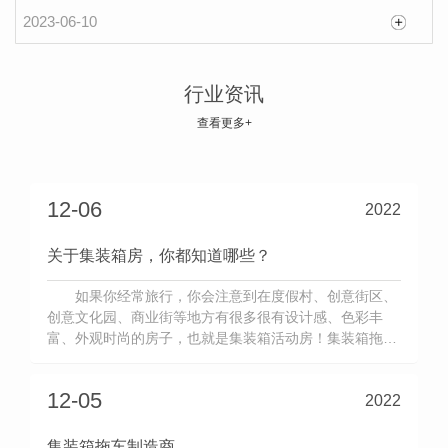
集装箱式房屋｜多样化的房子你想体验吗？
2023-06-10
集装箱式房屋｜多样化的房子你想体验吗？ 生
活中，我们见过形形色色的院子，淳朴的乡村小院，
行业资讯
传统的中式庭院，浪漫的法式院子，大气的美式花
查看更多+
2023-03-14
园……不同风格有不同的感觉，我们喜欢，我们向
往，总期待着有..，我们能够搬离水泥森林，坐拥一
所绿色环保的庭院，静静的生活。 生活在这样的环
12-06
2022
境里，人的心情都是愉悦的。 集装
关于集装箱房，你都知道哪些？
如果你经常旅行，你会注意到在度假村、创意街区、
创意文化园、商业街等地方有很多很有设计感、色彩丰
富、外观时尚的房子，也就是集装箱活动房！集装箱拖车
作为一种临时性的潮流建筑系统，如今的应用越来越普
遍，大街小巷经常可以看到。集装箱咖啡店，集装箱办公
12-05
2022
室，移动通讯房，集装箱商业街，集装箱移动厕所，很多
人把它当做临时住所。集装箱拖
集装箱拖车制造商