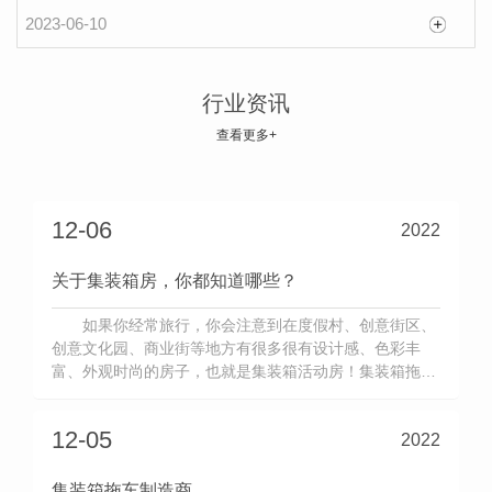
集装箱式房屋｜多样化的房子你想体验吗？
2023-06-10
集装箱式房屋｜多样化的房子你想体验吗？ 生
活中，我们见过形形色色的院子，淳朴的乡村小院，
行业资讯
传统的中式庭院，浪漫的法式院子，大气的美式花
查看更多+
2023-03-14
园……不同风格有不同的感觉，我们喜欢，我们向
往，总期待着有..，我们能够搬离水泥森林，坐拥一
所绿色环保的庭院，静静的生活。 生活在这样的环
12-06
2022
境里，人的心情都是愉悦的。 集装
关于集装箱房，你都知道哪些？
如果你经常旅行，你会注意到在度假村、创意街区、
创意文化园、商业街等地方有很多很有设计感、色彩丰
富、外观时尚的房子，也就是集装箱活动房！集装箱拖车
作为一种临时性的潮流建筑系统，如今的应用越来越普
遍，大街小巷经常可以看到。集装箱咖啡店，集装箱办公
12-05
2022
室，移动通讯房，集装箱商业街，集装箱移动厕所，很多
人把它当做临时住所。集装箱拖
集装箱拖车制造商