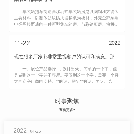
集装箱拖车制造商移动式集装箱房是以圆钢和方管为
主要材料，以整体波纹防火岩棉板为板材，外壳全部采用
电焊焊接而成的一种新型集装箱房。与彩钢板房、快拼箱
式房相比，具有坚固、牢固、防火、隔热、抗震、使用性
能好、寿命长的特点。受到很多建筑公司和买家的青睐。
11-22
2022
集装箱拖车的特点隔热、抗风、抗震、防水、防潮、防
电、环保、移动快捷方便。室
现在很多厂家都非常重视客户的认可和满意。那么你知道如何让客户满意吗？
一、展位产品选择..，设计出众。简单的十个字，但
是做到这十个字并不容易。要做到这十个字，需要一个强
大的岗亭厂商的支持。**的设计需要**的设计团队。选材
精良意味着杜绝偷工减料的现象，材质好的展位成本也会
提高，这也是为什么每个展位价格适中的原因，因为我
们..你的质量。二是展位服务效率高，完成质量好。我们
时事聚焦
摊位的每
查看更多+
2022
04-25