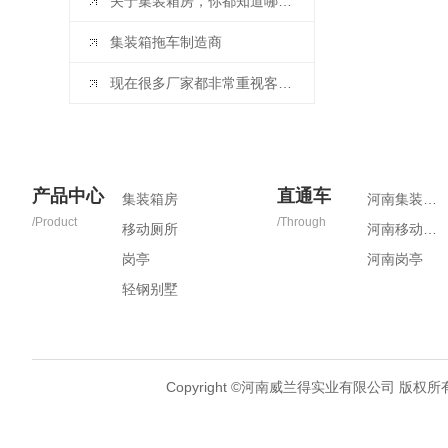
关于集装箱房，你都知道哪些？
集装箱拖车制造商
现在很多厂家都非常重视客户的认可和满意。那么你知道如何让客户满意吗？
产品中心
直通车
集装箱房
河南集装箱房
/Product
/Through
移动厕所
河南移动厕所
岗亭
河南岗亭
轻钢别墅
Copyright ©河南威兰得实业有限公司 版权