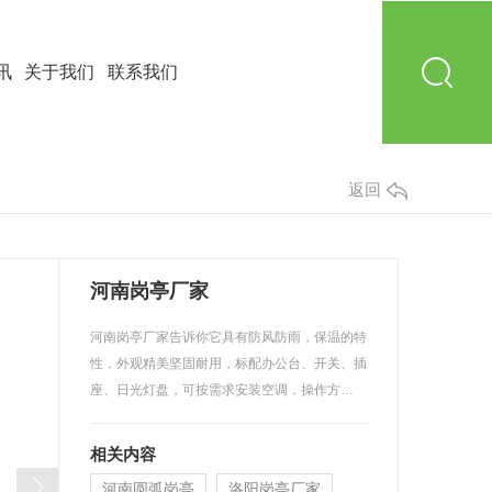
讯
关于我们
联系我们
返回
河南岗亭厂家
河南岗亭厂家告诉你它具有防风防雨，保温的特
性，外观精美坚固耐用，标配办公台、开关、插
座、日光灯盘，可按需求安装空调，操作方…
相关内容
河南圆弧岗亭
洛阳岗亭厂家