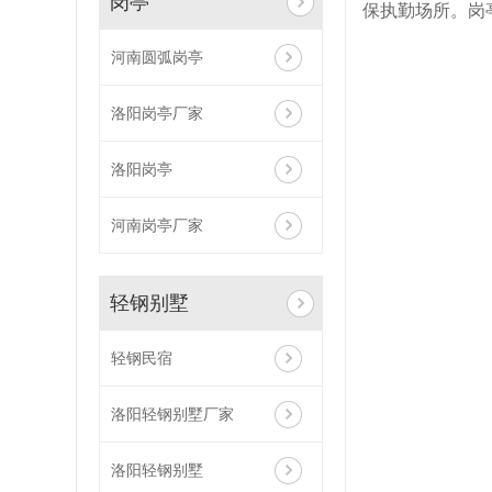
岗亭
保执勤场所。岗
河南圆弧岗亭
洛阳岗亭厂家
洛阳岗亭
河南岗亭厂家
轻钢别墅
轻钢民宿
洛阳轻钢别墅厂家
洛阳轻钢别墅