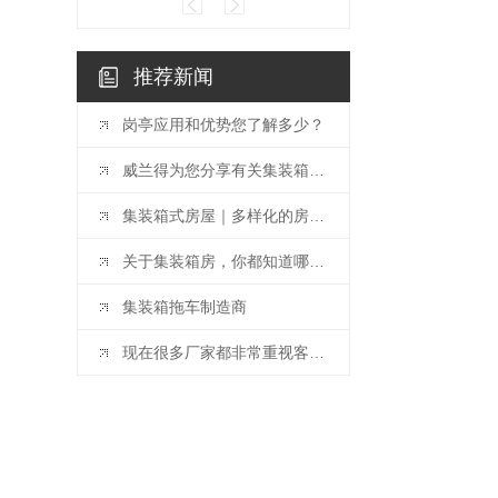
推荐新闻
岗亭应用和优势您了解多少？
威兰得为您分享有关集装箱房的知识
集装箱式房屋｜多样化的房子你想体验吗？
关于集装箱房，你都知道哪些？
集装箱拖车制造商
现在很多厂家都非常重视客户的认可和满意。那么你知道如何让客户满意吗？